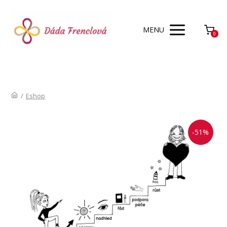
MENU
0
/
Eshop
-51%