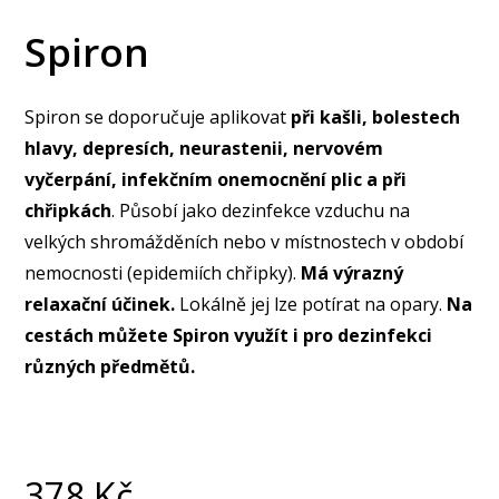
Spiron
Spiron se doporučuje aplikovat
při kašli, bolestech
hlavy, depresích, neurastenii, nervovém
vyčerpání, infekčním onemocnění plic a při
chřipkách
. Působí jako dezinfekce vzduchu na
velkých shromážděních nebo v místnostech v období
nemocnosti (epidemiích chřipky).
Má výrazný
relaxační účinek.
Lokálně jej lze potírat na opary.
Na
cestách můžete Spiron využít i pro dezinfekci
různých předmětů.
378
Kč