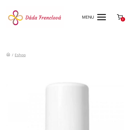
MENU
0
/
Eshop