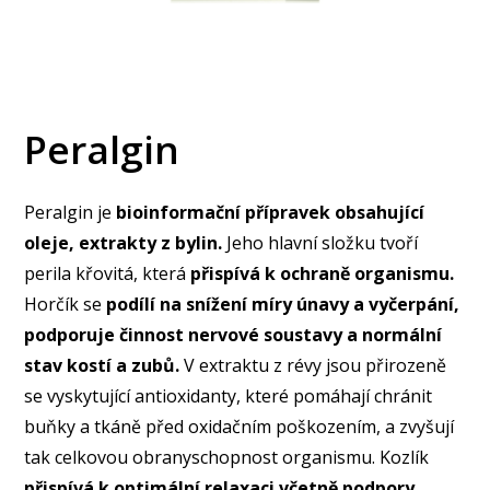
Peralgin
Peralgin je
bioinformační přípravek obsahující
oleje, extrakty z bylin.
Jeho hlavní složku tvoří
perila křovitá, která
přispívá k ochraně organismu.
Horčík se
podílí na snížení míry únavy a vyčerpání,
podporuje činnost nervové soustavy a normální
stav kostí a zubů.
V extraktu z révy jsou přirozeně
se vyskytující antioxidanty, které pomáhají chránit
buňky a tkáně před oxidačním poškozením, a zvyšují
tak celkovou obranyschopnost organismu. Kozlík
přispívá k optimální relaxaci včetně podpory