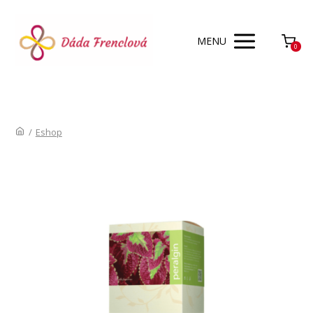
MENU
0
/
Eshop