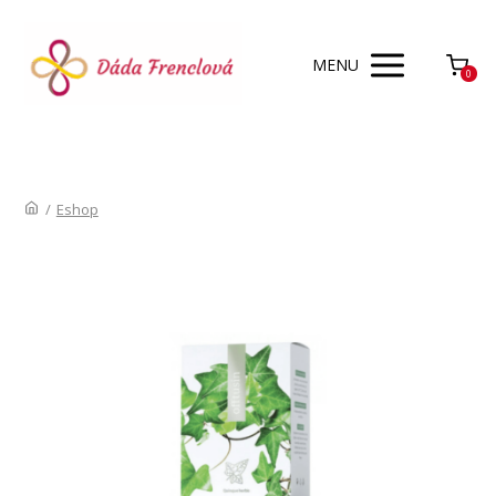
MENU
0
/
Eshop