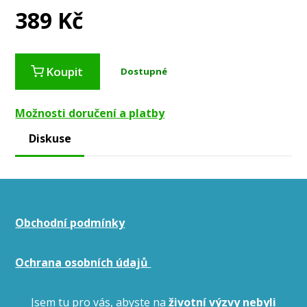
389
Kč
Koupit
Dostupné
Možnosti doručení a platby
Diskuse
Obchodní podmínky
Ochrana osobních údajů
Jsem tu pro vás, abyste na
životní výzvy nebyli