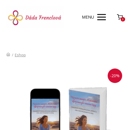
MENU
0
/
Eshop
-20%