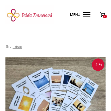
MENU
0
/
Eshop
-41%