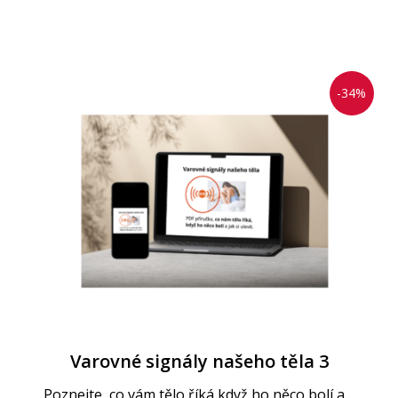
-34%
Varovné signály našeho těla 3
Poznejte, co vám tělo říká když ho něco bolí a…