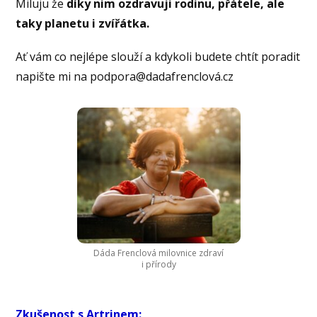
Miluju že
díky nim ozdravuji rodinu, přátele, ale
taky planetu i zvířátka.
Ať vám co nejlépe slouží a kdykoli budete chtít poradit
napište mi na podpora@dadafrenclová.cz
Dáda Frenclová milovnice zdraví
i přírody
Zkušenost s Artrinem: