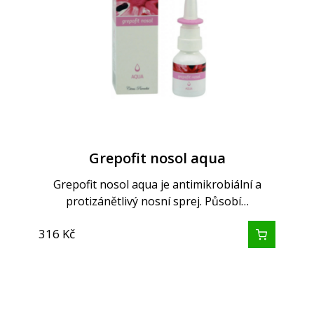
Grepofit nosol aqua
Grepofit nosol aqua je antimikrobiální a
protizánětlivý nosní sprej. Působí…
316
Kč