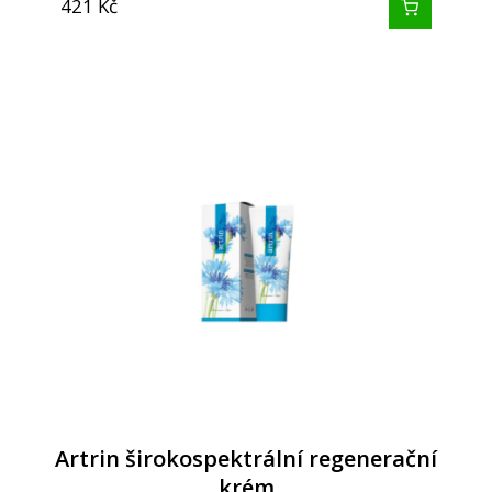
421
Kč
Artrin širokospektrální regenerační
krém