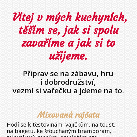
Vítej v mých kuchyních,
těším se, jak si spolu
zavaříme a jak si to
užijeme.
Připrav se na zábavu, hru
i dobrodružství,
vezmi si vařečku a jdeme na to.
Mixovaná rajčata
Hodí se k těstovinám, vajíčkům, na toust,
na bagetu, ke šťouchaným bramborám,