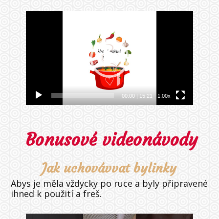
Video
přehrávač
00:00
|
15:21
1.00x
Bonusové videonávody
Jak uchovávvat bylinky
Abys je měla vždycky po ruce a byly připravené
ihned k použití a freš.