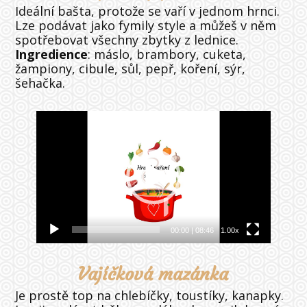
Ideální bašta, protože se vaří v jednom hrnci.
Lze podávat jako fymily style a můžeš v něm
spotřebovat všechny zbytky z lednice.
Ingredience
: máslo, brambory, cuketa,
žampiony, cibule, sůl, pepř, koření, sýr,
šehačka.
Video
přehrávač
00:00
|
08:46
1.00x
Vajíčková mazánka
Je prostě top na chlebíčky, toustíky, kanapky.