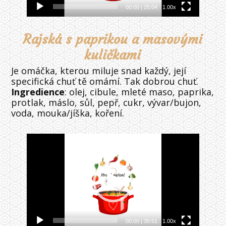
00:00
|
25:04
1.00x
Rajská s paprikou a masovými
kuličkami
Je omáčka, kterou miluje snad každý, její
specifická chuť tě omámí. Tak dobrou chuť.
Ingredience
: olej, cibule, mleté maso, paprika,
protlak, máslo, sůl, pepř, cukr, vývar/bujon,
voda, mouka/jíška, koření.
Video
přehrávač
00:00
|
35:51
1.00x