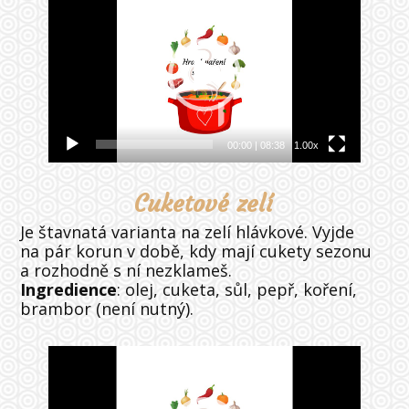
přehrávač
00:00
|
08:38
1.00x
Cuketové zelí
Je štavnatá varianta na zelí hlávkové. Vyjde
na pár korun v době, kdy mají cukety sezonu
a rozhodně s ní nezklameš.
Ingredience
: olej, cuketa, sůl, pepř, koření,
brambor (není nutný).
Video
přehrávač