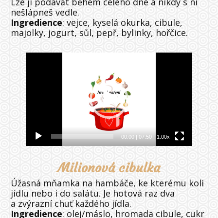
Lze ji podávat během celého dne a nikdy s ní
nešlápneš vedle.
Ingredience
: vejce, kyselá okurka, cibule,
majolky, jogurt, sůl, pepř, bylinky, hořčice.
Video
přehrávač
00:00
|
07:50
1.00x
Milionová cibulka
Úžasná mňamka na hambáče, ke kterému koli
jídlu nebo i do salátu. Je hotová raz dva
a zvýrazní chuť každého jídla.
Ingredience
: olej/máslo, hromada cibule, cukr