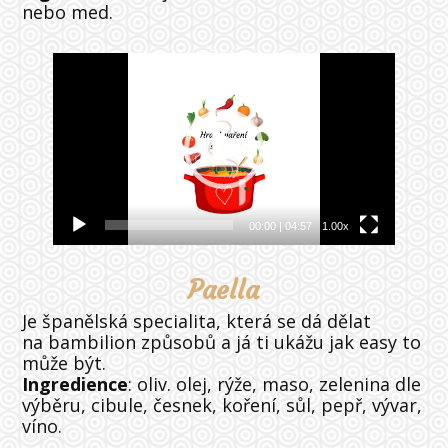
nebo med.
Video
přehrávač
00:00
|
04:57
1.00x
Paella
Je španělská specialita, která se dá dělat
na bambilion způsobů a já ti ukážu jak easy to
může být.
Ingredience
: oliv. olej, rýže, maso, zelenina dle
výběru, cibule, česnek, koření, sůl, pepř, vývar,
víno.