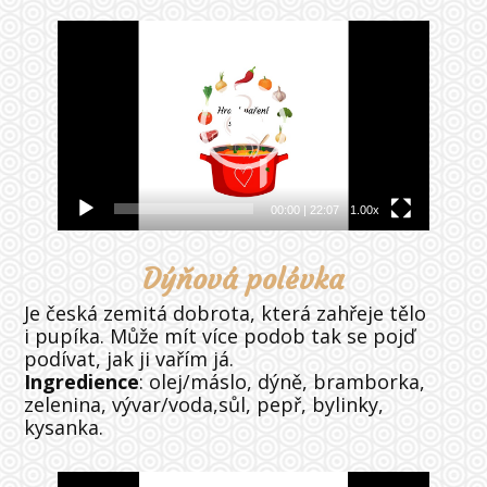
Video
přehrávač
00:00
|
22:07
1.00x
Dýňová polévka
Je česká zemitá dobrota, která zahřeje tělo
i pupíka. Může mít více podob tak se pojď
podívat, jak ji vařím já.
Ingredience
: olej/máslo, dýně, bramborka,
zelenina, vývar/voda,sůl, pepř, bylinky,
kysanka.
Video