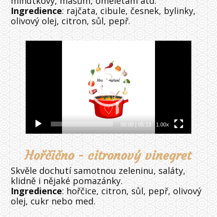
minutkový, masům, omeletám atd.
Ingredience
: rajčata, cibule, česnek, bylinky,
olivový olej, citron, sůl, pepř.
Video
přehrávač
00:00
|
05:13
1.00x
Hořčično - citronový vinegret
Skvěle dochutí samotnou zeleninu, saláty,
klidně i nějaké pomazánky.
Ingredience
: hořčice, citron, sůl, pepř, olivový
olej, cukr nebo med.