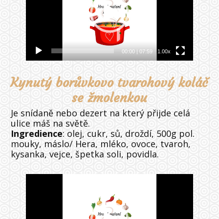
00:00
|
07:59
1.00x
Kynutý borůvkovo tvarohový koláč
se žmolenkou
Je snídaně nebo dezert na který přijde celá
ulice máš na světě.
Ingredience
: olej, cukr, sů, droždí, 500g pol.
mouky, máslo/ Hera, mléko, ovoce, tvaroh,
kysanka, vejce, špetka soli, povidla.
Video
přehrávač