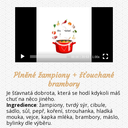
Video
přehrávač
00:00
|
20:53
1.00x
Plněné žampiony + šťouchané
brambory
Je šťavnatá dobrota, která se hodí kdykoli máš
chuť na něco jiného.
Ingredience
: žampiony, tvrdý sýr, cibule,
sádlo, sůl, pepř, koření, strouhanka, hladká
mouka, vejce, kapka mléka, brambory, máslo,
bylinky dle výběru.