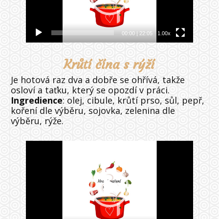
00:00
|
22:05
1.00x
Krůtí čína s rýží
Je hotová raz dva a dobře se ohřívá, takže
osloví a taťku, který se opozdí v práci.
Ingredience
: olej, cibule, krůtí prso, sůl, pepř,
koření dle výběru, sojovka, zelenina dle
výběru, rýže.
Video
přehrávač