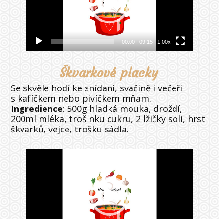
00:00
|
09:15
1.00x
Škvarkové placky
Se skvěle hodí ke snídani, svačině i večeři
s kafíčkem nebo pivíčkem mňam.
Ingredience
: 500g hladká mouka, droždí,
200ml mléka, trošinku cukru, 2 lžičky soli, hrst
škvarků, vejce, trošku sádla.
Video
přehrávač