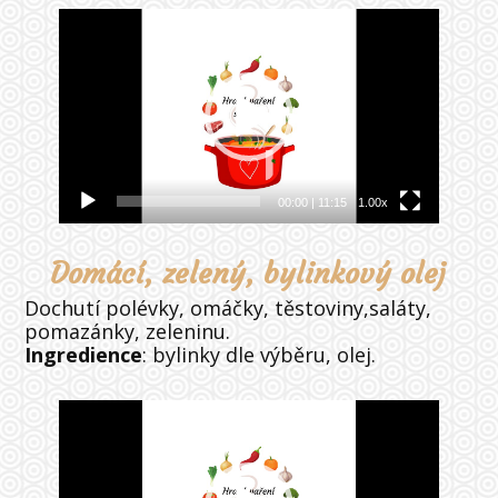
Video
přehrávač
00:00
|
11:15
1.00x
Domácí, zelený, bylinkový olej
Dochutí polévky, omáčky, těstoviny,saláty,
pomazánky, zeleninu.
Ingredience
: bylinky dle výběru, olej.
Video
přehrávač