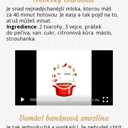
Je snad nejnadýchanější mlska, kterou máš
za 40 minut hotovou. Je easy a tak pojď na to,
ať už můžeš mlsat.
Ingredience
: 2 tvarohy, 3 vejce, prášek
do pečiva, van. cukr, citronová kůra. máslo,
strouhanka.
Video
přehrávač
00:00
|
15:11
1.00x
Domácí banánová zmrzlina
Je tak jednoduchá a vynikající, že nebudeš chtít