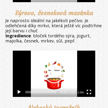
Sýrovo, česneková mazánka
Je naprosto ideální na jakékoli pečivo. Je
odlehčená díky mrkvi, která ještě víc podtrhne
její barvu i chuť.
Ingredience
: bloček tvrdého sýra, jogurt,
majolka, česnek, mrkev, sůl, pepř.
Video
přehrávač
00:00
|
12:54
1.00x
Nebeský tvarožník