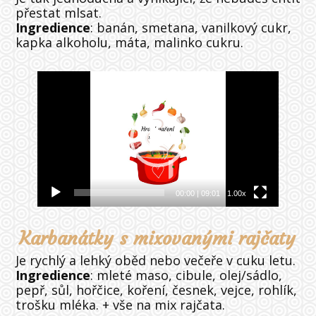
přestat mlsat.
Ingredience
: banán, smetana, vanilkový cukr,
kapka alkoholu, máta, malinko cukru.
Video
přehrávač
00:00
|
09:01
1.00x
Karbanátky s mixovanými rajčaty
Je rychlý a lehký oběd nebo večeře v cuku letu.
Ingredience
: mleté maso, cibule, olej/sádlo,
pepř, sůl, hořčice, koření, česnek, vejce, rohlík,
trošku mléka. + vše na mix rajčata.