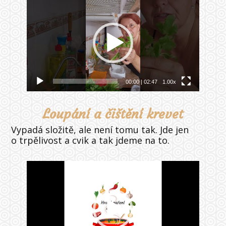
Video
přehrávač
00:00
|
02:47
1.00x
Loupání a čištění krevet
Vypadá složitě, ale není tomu tak. Jde jen
o trpělivost a cvik a tak jdeme na to.
Video
přehrávač