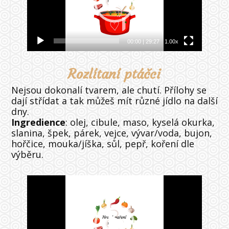
00:00
|
29:27
1.00x
Rozlítaní ptáčci
Nejsou dokonalí tvarem, ale chutí. Přílohy se
dají střídat a tak můžeš mít různé jídlo na další
dny.
Ingredience
: olej, cibule, maso, kyselá okurka,
slanina, špek, párek, vejce, vývar/voda, bujon,
hořčice, mouka/jíška, sůl, pepř, koření dle
výběru.
Video
přehrávač