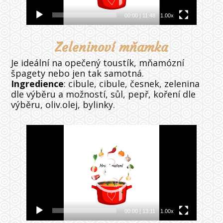
00:00
|
11:48
1.00x
Zeleninoví mňamka
Je ideální na opečený toustík, mňamózní
špagety nebo jen tak samotná.
Ingredience
: cibule, cibule, česnek, zelenina
dle výběru a možností, sůl, pepř, koření dle
výběru, oliv.olej, bylinky.
Video
přehrávač
00:00
|
13:11
1.00x