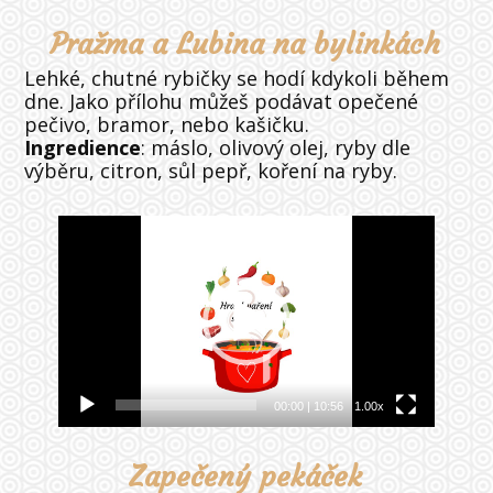
Pražma a Lubina na bylinkách
Lehké, chutné rybičky se hodí kdykoli během
dne. Jako přílohu můžeš podávat opečené
pečivo, bramor, nebo kašičku.
Ingredience
: máslo, olivový olej, ryby dle
výběru, citron, sůl pepř, koření na ryby.
Video
přehrávač
00:00
|
10:56
1.00x
Zapečený pekáček